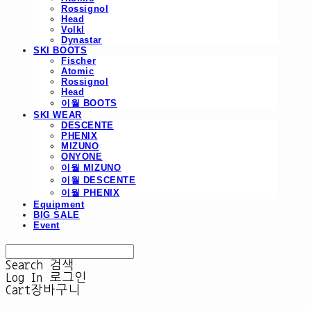
Rossignol
Head
Volkl
Dynastar
SKI BOOTS
Fischer
Atomic
Rossignol
Head
이월 BOOTS
SKI WEAR
DESCENTE
PHENIX
MIZUNO
ONYONE
이월 MIZUNO
이월 DESCENTE
이월 PHENIX
Equipment
BIG SALE
Event
Search
검색
Log In
로그인
Cart
장바구니