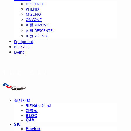
DESCENTE
PHENIX
MIZUNO
ONYONE
이월 MIZUNO
이월 DESCENTE
이월 PHENIX
Equipment
BIG SALE
Event
THE SKI
공지사항
찾아오시는 길
자료실
BLOG
Q&A
SKI
Fischer