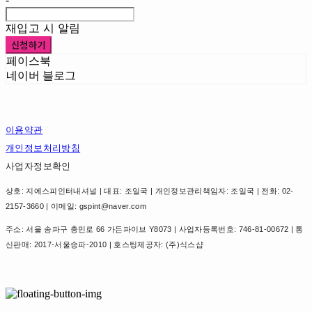
-
재입고 시 알림
신청하기
페이스북
네이버 블로그
이용약관
개인정보처리방침
사업자정보확인
상호: 지에스피인터내셔널 | 대표: 조일국 | 개인정보관리책임자: 조일국 | 전화: 02-
2157-3660 | 이메일: gspint@naver.com
주소: 서울 송파구 충민로 66 가든파이브 Y8073 | 사업자등록번호:
746-81-00672
| 통
신판매:
2017-서울송파-2010
| 호스팅제공자: (주)식스샵