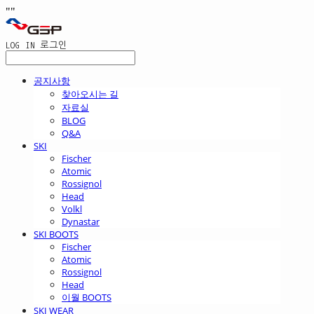
"
"
LOG IN
로그인
공지사항
찾아오시는 길
자료실
BLOG
Q&A
SKI
Fischer
Atomic
Rossignol
Head
Volkl
Dynastar
SKI BOOTS
Fischer
Atomic
Rossignol
Head
이월 BOOTS
SKI WEAR