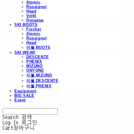
Atomic
Rossignol
Head
Volkl
Dynastar
SKI BOOTS
Fischer
Atomic
Rossignol
Head
이월 BOOTS
SKI WEAR
DESCENTE
PHENIX
MIZUNO
ONYONE
이월 MIZUNO
이월 DESCENTE
이월 PHENIX
Equipment
BIG SALE
Event
Search
검색
Log In
로그인
Cart
장바구니