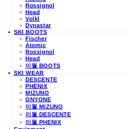
Rossignol
Head
Volkl
Dynastar
SKI BOOTS
Fischer
Atomic
Rossignol
Head
이월 BOOTS
SKI WEAR
DESCENTE
PHENIX
MIZUNO
ONYONE
이월 MIZUNO
이월 DESCENTE
이월 PHENIX