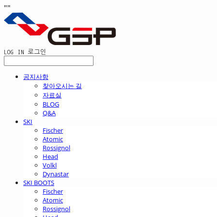
"
"
LOG IN
로그인
공지사항
찾아오시는 길
자료실
BLOG
Q&A
SKI
Fischer
Atomic
Rossignol
Head
Volkl
Dynastar
SKI BOOTS
Fischer
Atomic
Rossignol