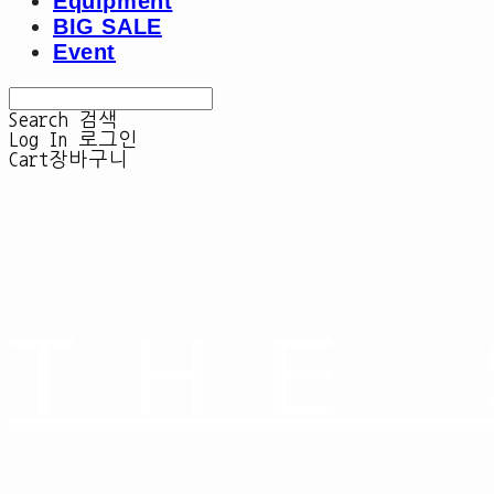
Equipment
BIG SALE
Event
Search
검색
Log In
로그인
Cart
장바구니
THE 