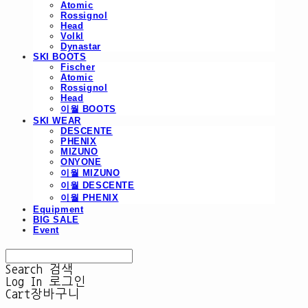
Atomic
Rossignol
Head
Volkl
Dynastar
SKI BOOTS
Fischer
Atomic
Rossignol
Head
이월 BOOTS
SKI WEAR
DESCENTE
PHENIX
MIZUNO
ONYONE
이월 MIZUNO
이월 DESCENTE
이월 PHENIX
Equipment
BIG SALE
Event
Search
검색
Log In
로그인
Cart
장바구니