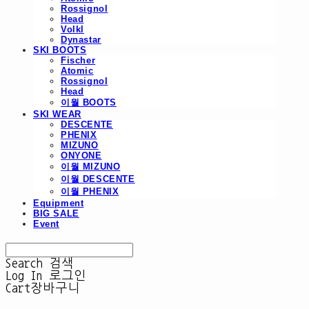
Rossignol
Head
Volkl
Dynastar
SKI BOOTS
Fischer
Atomic
Rossignol
Head
이월 BOOTS
SKI WEAR
DESCENTE
PHENIX
MIZUNO
ONYONE
이월 MIZUNO
이월 DESCENTE
이월 PHENIX
Equipment
BIG SALE
Event
Search
검색
Log In
로그인
Cart
장바구니