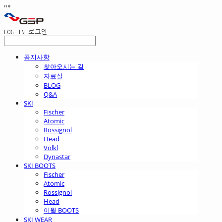
"
"
LOG IN
로그인
공지사항
찾아오시는 길
자료실
BLOG
Q&A
SKI
Fischer
Atomic
Rossignol
Head
Volkl
Dynastar
SKI BOOTS
Fischer
Atomic
Rossignol
Head
이월 BOOTS
SKI WEAR