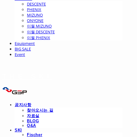
DESCENTE
PHENIX
MIZUNO
ONYONE
이월 MIZUNO
이월 DESCENTE
이월 PHENIX
Equipment
BIG SALE
Event
THE SKI
공지사항
찾아오시는 길
자료실
BLOG
Q&A
SKI
Fischer