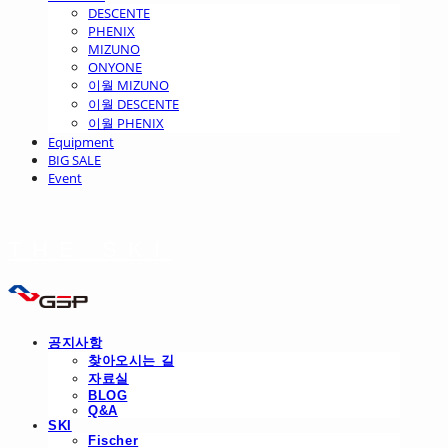
DESCENTE
PHENIX
MIZUNO
ONYONE
이월 MIZUNO
이월 DESCENTE
이월 PHENIX
Equipment
BIG SALE
Event
THE SKI
공지사항
찾아오시는 길
자료실
BLOG
Q&A
SKI
Fischer