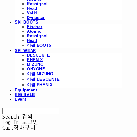
Rossignol
Head
Volkl
Dynastar
SKI BOOTS
Fischer
Atomic
Rossignol
Head
이월 BOOTS
SKI WEAR
DESCENTE
PHENIX
MIZUNO
ONYONE
이월 MIZUNO
이월 DESCENTE
이월 PHENIX
Equipment
BIG SALE
Event
Search
검색
Log In
로그인
Cart
장바구니