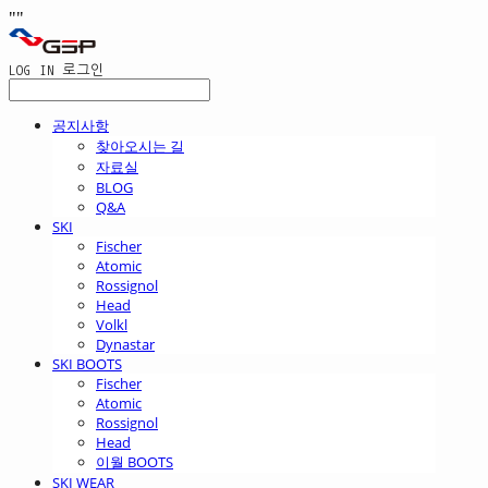
"
"
LOG IN
로그인
공지사항
찾아오시는 길
자료실
BLOG
Q&A
SKI
Fischer
Atomic
Rossignol
Head
Volkl
Dynastar
SKI BOOTS
Fischer
Atomic
Rossignol
Head
이월 BOOTS
SKI WEAR