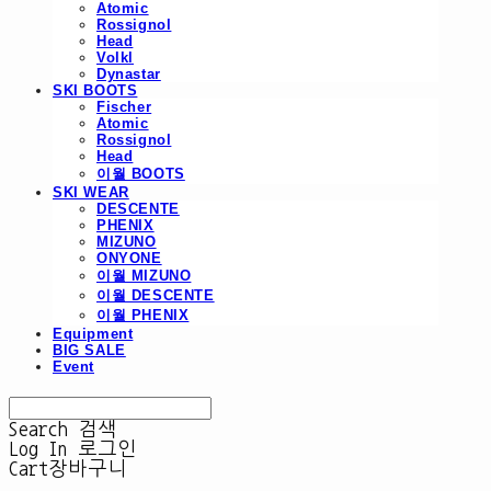
Atomic
Rossignol
Head
Volkl
Dynastar
SKI BOOTS
Fischer
Atomic
Rossignol
Head
이월 BOOTS
SKI WEAR
DESCENTE
PHENIX
MIZUNO
ONYONE
이월 MIZUNO
이월 DESCENTE
이월 PHENIX
Equipment
BIG SALE
Event
Search
검색
Log In
로그인
Cart
장바구니