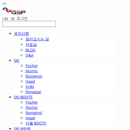
"
"
LOG IN
로그인
공지사항
찾아오시는 길
자료실
BLOG
Q&A
SKI
Fischer
Atomic
Rossignol
Head
Volkl
Dynastar
SKI BOOTS
Fischer
Atomic
Rossignol
Head
이월 BOOTS
SKI WEAR