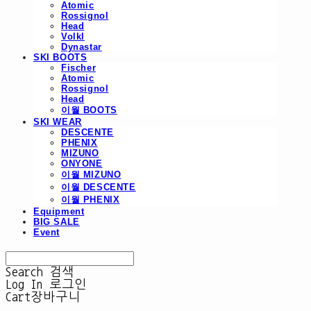
Atomic
Rossignol
Head
Volkl
Dynastar
SKI BOOTS
Fischer
Atomic
Rossignol
Head
이월 BOOTS
SKI WEAR
DESCENTE
PHENIX
MIZUNO
ONYONE
이월 MIZUNO
이월 DESCENTE
이월 PHENIX
Equipment
BIG SALE
Event
Search
검색
Log In
로그인
Cart
장바구니