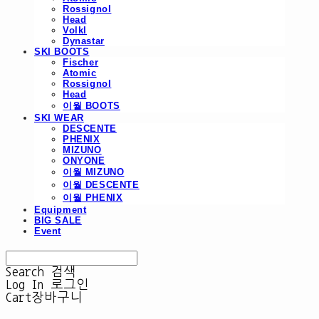
Rossignol
Head
Volkl
Dynastar
SKI BOOTS
Fischer
Atomic
Rossignol
Head
이월 BOOTS
SKI WEAR
DESCENTE
PHENIX
MIZUNO
ONYONE
이월 MIZUNO
이월 DESCENTE
이월 PHENIX
Equipment
BIG SALE
Event
Search
검색
Log In
로그인
Cart
장바구니