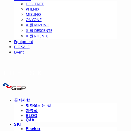
DESCENTE
PHENIX
MIZUNO
ONYONE
이월 MIZUNO
이월 DESCENTE
이월 PHENIX
Equipment
BIG SALE
Event
THE SKI
공지사항
찾아오시는 길
자료실
BLOG
Q&A
SKI
Fischer