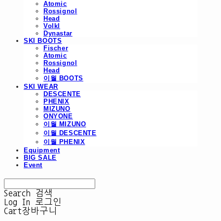
Atomic
Rossignol
Head
Volkl
Dynastar
SKI BOOTS
Fischer
Atomic
Rossignol
Head
이월 BOOTS
SKI WEAR
DESCENTE
PHENIX
MIZUNO
ONYONE
이월 MIZUNO
이월 DESCENTE
이월 PHENIX
Equipment
BIG SALE
Event
Search
검색
Log In
로그인
Cart
장바구니