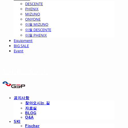
DESCENTE
PHENIX
MIZUNO
ONYONE
이월 MIZUNO
이월 DESCENTE
이월 PHENIX
Equipment
BIG SALE
Event
THE SKI
공지사항
찾아오시는 길
자료실
BLOG
Q&A
SKI
Fischer