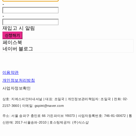
-
-
재입고 시 알림
신청하기
페이스북
네이버 블로그
이용약관
개인정보처리방침
사업자정보확인
상호: 지에스피인터내셔널 | 대표: 조일국 | 개인정보관리책임자: 조일국 | 전화: 02-
2157-3660 | 이메일: gspint@naver.com
주소: 서울 송파구 충민로 66 가든파이브 Y8073 | 사업자등록번호:
746-81-00672
| 통
신판매:
2017-서울송파-2010
| 호스팅제공자: (주)식스샵