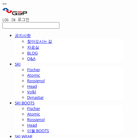
"
"
LOG IN
로그인
공지사항
찾아오시는 길
자료실
BLOG
Q&A
SKI
Fischer
Atomic
Rossignol
Head
Volkl
Dynastar
SKI BOOTS
Fischer
Atomic
Rossignol
Head
이월 BOOTS
SKI WEAR