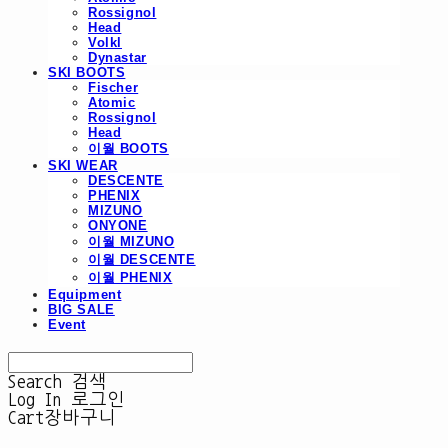
Rossignol
Head
Volkl
Dynastar
SKI BOOTS
Fischer
Atomic
Rossignol
Head
이월 BOOTS
SKI WEAR
DESCENTE
PHENIX
MIZUNO
ONYONE
이월 MIZUNO
이월 DESCENTE
이월 PHENIX
Equipment
BIG SALE
Event
Search
검색
Log In
로그인
Cart
장바구니