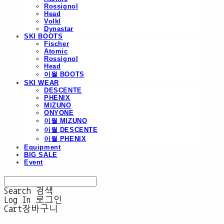
Rossignol
Head
Volkl
Dynastar
SKI BOOTS
Fischer
Atomic
Rossignol
Head
이월 BOOTS
SKI WEAR
DESCENTE
PHENIX
MIZUNO
ONYONE
이월 MIZUNO
이월 DESCENTE
이월 PHENIX
Equipment
BIG SALE
Event
Search
검색
Log In
로그인
Cart
장바구니