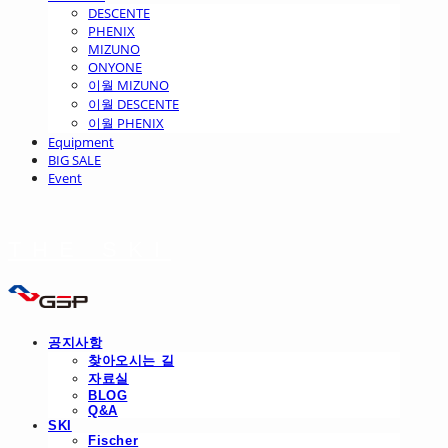
DESCENTE
PHENIX
MIZUNO
ONYONE
이월 MIZUNO
이월 DESCENTE
이월 PHENIX
Equipment
BIG SALE
Event
THE SKI
공지사항
찾아오시는 길
자료실
BLOG
Q&A
SKI
Fischer