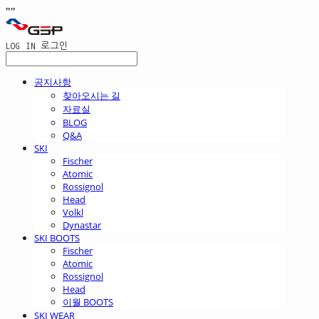
"
"
LOG IN
로그인
공지사항
찾아오시는 길
자료실
BLOG
Q&A
SKI
Fischer
Atomic
Rossignol
Head
Volkl
Dynastar
SKI BOOTS
Fischer
Atomic
Rossignol
Head
이월 BOOTS
SKI WEAR