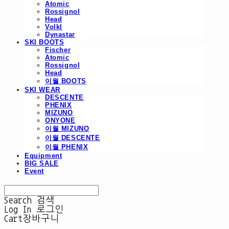
Atomic
Rossignol
Head
Volkl
Dynastar
SKI BOOTS
Fischer
Atomic
Rossignol
Head
이월 BOOTS
SKI WEAR
DESCENTE
PHENIX
MIZUNO
ONYONE
이월 MIZUNO
이월 DESCENTE
이월 PHENIX
Equipment
BIG SALE
Event
Search
검색
Log In
로그인
Cart
장바구니