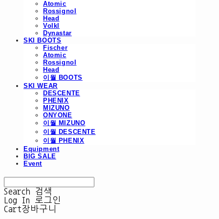
Atomic
Rossignol
Head
Volkl
Dynastar
SKI BOOTS
Fischer
Atomic
Rossignol
Head
이월 BOOTS
SKI WEAR
DESCENTE
PHENIX
MIZUNO
ONYONE
이월 MIZUNO
이월 DESCENTE
이월 PHENIX
Equipment
BIG SALE
Event
Search
검색
Log In
로그인
Cart
장바구니