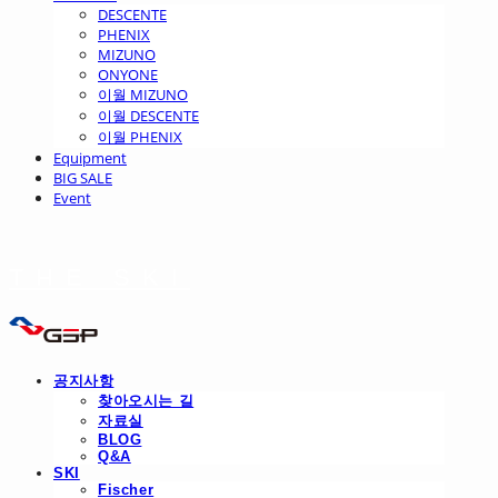
DESCENTE
PHENIX
MIZUNO
ONYONE
이월 MIZUNO
이월 DESCENTE
이월 PHENIX
Equipment
BIG SALE
Event
THE SKI
공지사항
찾아오시는 길
자료실
BLOG
Q&A
SKI
Fischer