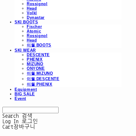
Rossignol
Head
Volkl
Dynastar
SKI BOOTS
Fischer
Atomic
Rossignol
Head
이월 BOOTS
SKI WEAR
DESCENTE
PHENIX
MIZUNO
ONYONE
이월 MIZUNO
이월 DESCENTE
이월 PHENIX
Equipment
BIG SALE
Event
Search
검색
Log In
로그인
Cart
장바구니