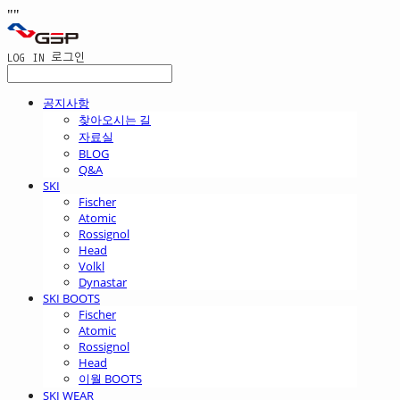
"
"
LOG IN
로그인
공지사항
찾아오시는 길
자료실
BLOG
Q&A
SKI
Fischer
Atomic
Rossignol
Head
Volkl
Dynastar
SKI BOOTS
Fischer
Atomic
Rossignol
Head
이월 BOOTS
SKI WEAR