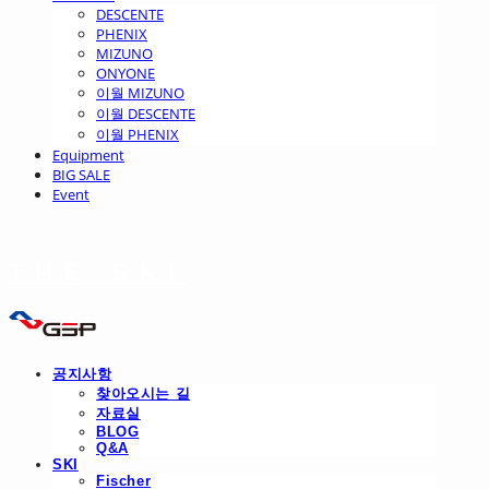
DESCENTE
PHENIX
MIZUNO
ONYONE
이월 MIZUNO
이월 DESCENTE
이월 PHENIX
Equipment
BIG SALE
Event
THE SKI
공지사항
찾아오시는 길
자료실
BLOG
Q&A
SKI
Fischer