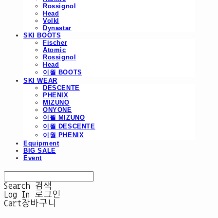
Rossignol
Head
Volkl
Dynastar
SKI BOOTS
Fischer
Atomic
Rossignol
Head
이월 BOOTS
SKI WEAR
DESCENTE
PHENIX
MIZUNO
ONYONE
이월 MIZUNO
이월 DESCENTE
이월 PHENIX
Equipment
BIG SALE
Event
Search
검색
Log In
로그인
Cart
장바구니