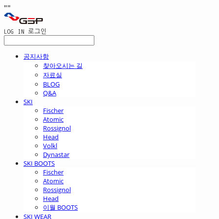
"
"
LOG IN
로그인
공지사항
찾아오시는 길
자료실
BLOG
Q&A
SKI
Fischer
Atomic
Rossignol
Head
Volkl
Dynastar
SKI BOOTS
Fischer
Atomic
Rossignol
Head
이월 BOOTS
SKI WEAR