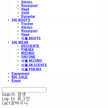
Atomic
Rossignol
Head
Volkl
Dynastar
SKI BOOTS
Fischer
Atomic
Rossignol
Head
이월 BOOTS
SKI WEAR
DESCENTE
PHENIX
MIZUNO
ONYONE
이월 MIZUNO
이월 DESCENTE
이월 PHENIX
Equipment
BIG SALE
Event
Search
검색
Log In
로그인
Cart
장바구니