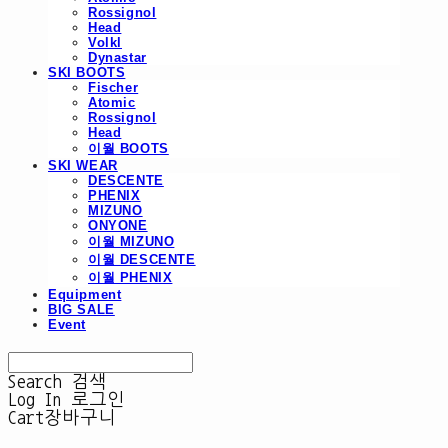
Rossignol
Head
Volkl
Dynastar
SKI BOOTS
Fischer
Atomic
Rossignol
Head
이월 BOOTS
SKI WEAR
DESCENTE
PHENIX
MIZUNO
ONYONE
이월 MIZUNO
이월 DESCENTE
이월 PHENIX
Equipment
BIG SALE
Event
Search
검색
Log In
로그인
Cart
장바구니