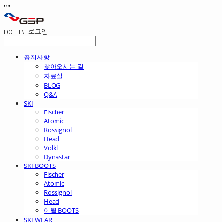
"
"
LOG IN
로그인
공지사항
찾아오시는 길
자료실
BLOG
Q&A
SKI
Fischer
Atomic
Rossignol
Head
Volkl
Dynastar
SKI BOOTS
Fischer
Atomic
Rossignol
Head
이월 BOOTS
SKI WEAR