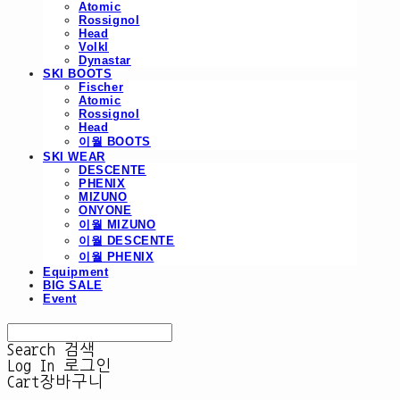
Atomic
Rossignol
Head
Volkl
Dynastar
SKI BOOTS
Fischer
Atomic
Rossignol
Head
이월 BOOTS
SKI WEAR
DESCENTE
PHENIX
MIZUNO
ONYONE
이월 MIZUNO
이월 DESCENTE
이월 PHENIX
Equipment
BIG SALE
Event
Search
검색
Log In
로그인
Cart
장바구니