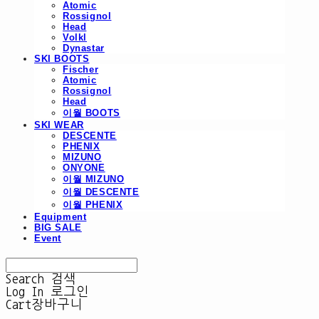
Atomic
Rossignol
Head
Volkl
Dynastar
SKI BOOTS
Fischer
Atomic
Rossignol
Head
이월 BOOTS
SKI WEAR
DESCENTE
PHENIX
MIZUNO
ONYONE
이월 MIZUNO
이월 DESCENTE
이월 PHENIX
Equipment
BIG SALE
Event
Search
검색
Log In
로그인
Cart
장바구니