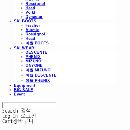
Rossignol
Head
Volkl
Dynastar
SKI BOOTS
Fischer
Atomic
Rossignol
Head
이월 BOOTS
SKI WEAR
DESCENTE
PHENIX
MIZUNO
ONYONE
이월 MIZUNO
이월 DESCENTE
이월 PHENIX
Equipment
BIG SALE
Event
Search
검색
Log In
로그인
Cart
장바구니