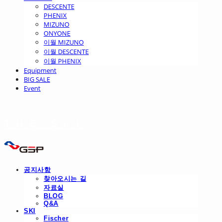
DESCENTE
PHENIX
MIZUNO
ONYONE
이월 MIZUNO
이월 DESCENTE
이월 PHENIX
Equipment
BIG SALE
Event
THE SKI
공지사항
찾아오시는 길
자료실
BLOG
Q&A
SKI
Fischer