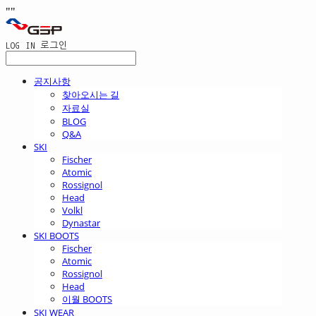
"
"
LOG IN
로그인
공지사항
찾아오시는 길
자료실
BLOG
Q&A
SKI
Fischer
Atomic
Rossignol
Head
Volkl
Dynastar
SKI BOOTS
Fischer
Atomic
Rossignol
Head
이월 BOOTS
SKI WEAR