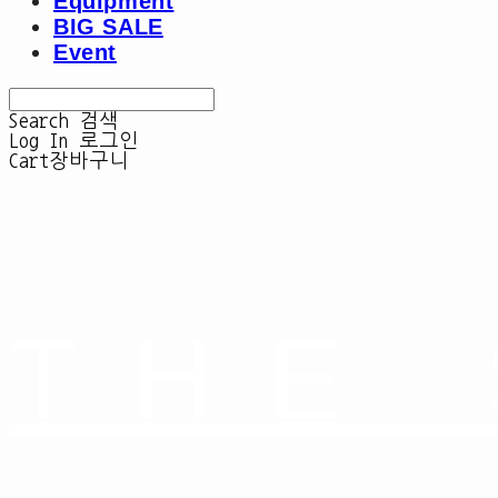
Equipment
BIG SALE
Event
Search
검색
Log In
로그인
Cart
장바구니
THE 