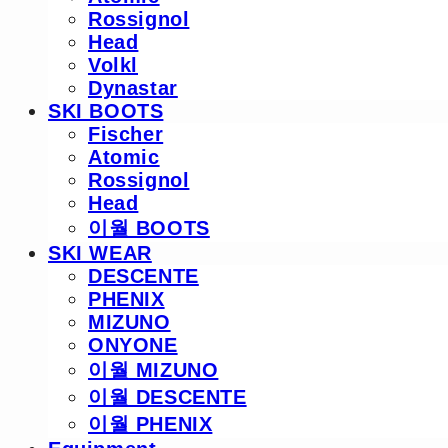
Rossignol
Head
Volkl
Dynastar
SKI BOOTS
Fischer
Atomic
Rossignol
Head
이월 BOOTS
SKI WEAR
DESCENTE
PHENIX
MIZUNO
ONYONE
이월 MIZUNO
이월 DESCENTE
이월 PHENIX