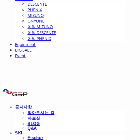
DESCENTE
PHENIX
MIZUNO
ONYONE
이월 MIZUNO
이월 DESCENTE
이월 PHENIX
Equipment
BIG SALE
Event
THE SKI
공지사항
찾아오시는 길
자료실
BLOG
Q&A
SKI
Fischer