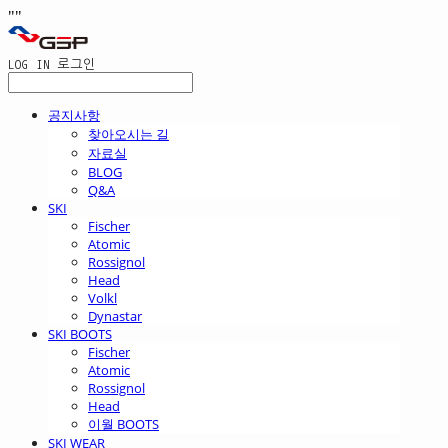
"
"
LOG IN
로그인
공지사항
찾아오시는 길
자료실
BLOG
Q&A
SKI
Fischer
Atomic
Rossignol
Head
Volkl
Dynastar
SKI BOOTS
Fischer
Atomic
Rossignol
Head
이월 BOOTS
SKI WEAR