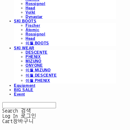
Rossignol
Head
Volkl
Dynastar
SKI BOOTS
Fischer
Atomic
Rossignol
Head
이월 BOOTS
SKI WEAR
DESCENTE
PHENIX
MIZUNO
ONYONE
이월 MIZUNO
이월 DESCENTE
이월 PHENIX
Equipment
BIG SALE
Event
Search
검색
Log In
로그인
Cart
장바구니