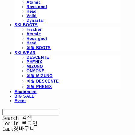
Atomic
Rossignol
Head
Volkl
Dynastar
SKI BOOTS
Fischer
Atomic
Rossignol
Head
이월 BOOTS
SKI WEAR
DESCENTE
PHENIX
MIZUNO
ONYONE
이월 MIZUNO
이월 DESCENTE
이월 PHENIX
Equipment
BIG SALE
Event
Search
검색
Log In
로그인
Cart
장바구니