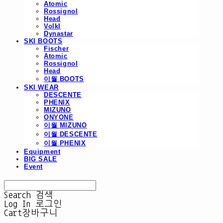
Atomic
Rossignol
Head
Volkl
Dynastar
SKI BOOTS
Fischer
Atomic
Rossignol
Head
이월 BOOTS
SKI WEAR
DESCENTE
PHENIX
MIZUNO
ONYONE
이월 MIZUNO
이월 DESCENTE
이월 PHENIX
Equipment
BIG SALE
Event
Search
검색
Log In
로그인
Cart
장바구니