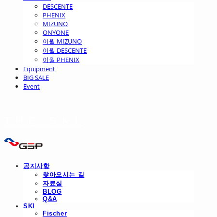
DESCENTE
PHENIX
MIZUNO
ONYONE
이월 MIZUNO
이월 DESCENTE
이월 PHENIX
Equipment
BIG SALE
Event
THE SKI
공지사항
찾아오시는 길
자료실
BLOG
Q&A
SKI
Fischer