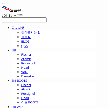
"
"
LOG IN
로그인
공지사항
찾아오시는 길
자료실
BLOG
Q&A
SKI
Fischer
Atomic
Rossignol
Head
Volkl
Dynastar
SKI BOOTS
Fischer
Atomic
Rossignol
Head
이월 BOOTS
SKI WEAR