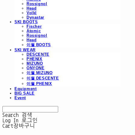
Rossignol
Head
Volkl
Dynastar
SKI BOOTS
Fischer
Atomic
Rossignol
Head
이월 BOOTS
SKI WEAR
DESCENTE
PHENIX
MIZUNO
ONYONE
이월 MIZUNO
이월 DESCENTE
이월 PHENIX
Equipment
BIG SALE
Event
Search
검색
Log In
로그인
Cart
장바구니