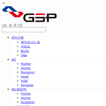
"
"
LOG IN
로그인
공지사항
찾아오시는 길
자료실
BLOG
Q&A
SKI
Fischer
Atomic
Rossignol
Head
Volkl
Dynastar
SKI BOOTS
Fischer
Atomic
Rossignol