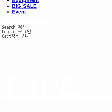
Equipment
BIG SALE
Event
Search
검색
Log In
로그인
Cart
장바구니
THE 