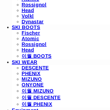
Rossignol
Head
Volkl
Dynastar
SKI BOOTS
Fischer
Atomic
Rossignol
Head
이월 BOOTS
SKI WEAR
DESCENTE
PHENIX
MIZUNO
ONYONE
이월 MIZUNO
이월 DESCENTE
이월 PHENIX