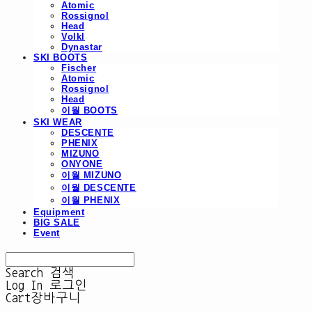
Atomic
Rossignol
Head
Volkl
Dynastar
SKI BOOTS
Fischer
Atomic
Rossignol
Head
이월 BOOTS
SKI WEAR
DESCENTE
PHENIX
MIZUNO
ONYONE
이월 MIZUNO
이월 DESCENTE
이월 PHENIX
Equipment
BIG SALE
Event
Search
검색
Log In
로그인
Cart
장바구니