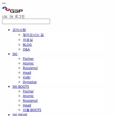
"
"
LOG IN
로그인
공지사항
찾아오시는 길
자료실
BLOG
Q&A
SKI
Fischer
Atomic
Rossignol
Head
Volkl
Dynastar
SKI BOOTS
Fischer
Atomic
Rossignol
Head
이월 BOOTS
SKI WEAR