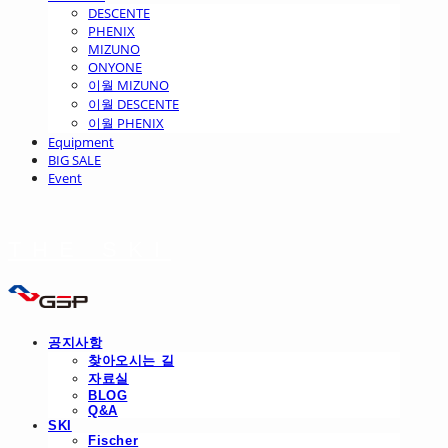
DESCENTE
PHENIX
MIZUNO
ONYONE
이월 MIZUNO
이월 DESCENTE
이월 PHENIX
Equipment
BIG SALE
Event
THE SKI
공지사항
찾아오시는 길
자료실
BLOG
Q&A
SKI
Fischer