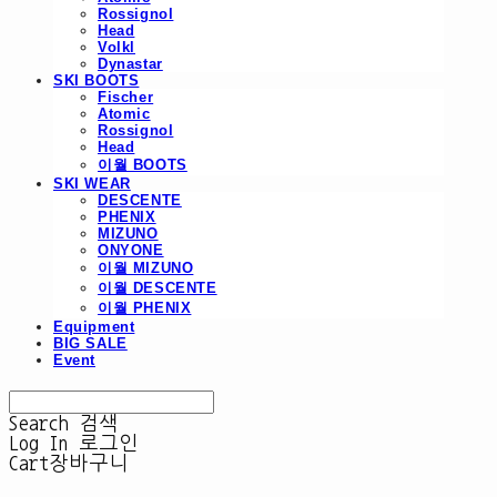
Rossignol
Head
Volkl
Dynastar
SKI BOOTS
Fischer
Atomic
Rossignol
Head
이월 BOOTS
SKI WEAR
DESCENTE
PHENIX
MIZUNO
ONYONE
이월 MIZUNO
이월 DESCENTE
이월 PHENIX
Equipment
BIG SALE
Event
Search
검색
Log In
로그인
Cart
장바구니