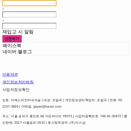
-
-
재입고 시 알림
신청하기
페이스북
네이버 블로그
이용약관
개인정보처리방침
사업자정보확인
상호: 지에스피인터내셔널 | 대표: 조일국 | 개인정보관리책임자: 조일국 | 전화: 02-
2157-3660 | 이메일: gspint@naver.com
주소: 서울 송파구 충민로 66 가든파이브 Y8073 | 사업자등록번호:
746-81-00672
| 통
신판매:
2017-서울송파-2010
| 호스팅제공자: (주)식스샵