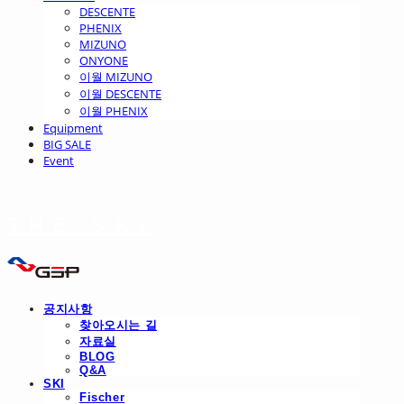
DESCENTE
PHENIX
MIZUNO
ONYONE
이월 MIZUNO
이월 DESCENTE
이월 PHENIX
Equipment
BIG SALE
Event
THE SKI
공지사항
찾아오시는 길
자료실
BLOG
Q&A
SKI
Fischer