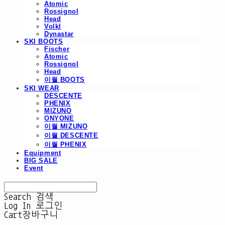
Atomic
Rossignol
Head
Volkl
Dynastar
SKI BOOTS
Fischer
Atomic
Rossignol
Head
이월 BOOTS
SKI WEAR
DESCENTE
PHENIX
MIZUNO
ONYONE
이월 MIZUNO
이월 DESCENTE
이월 PHENIX
Equipment
BIG SALE
Event
Search
검색
Log In
로그인
Cart
장바구니