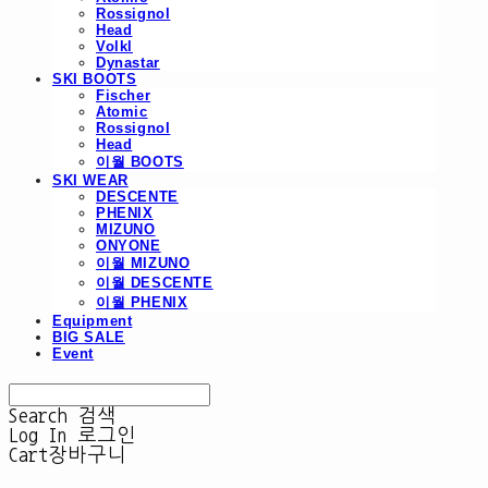
Rossignol
Head
Volkl
Dynastar
SKI BOOTS
Fischer
Atomic
Rossignol
Head
이월 BOOTS
SKI WEAR
DESCENTE
PHENIX
MIZUNO
ONYONE
이월 MIZUNO
이월 DESCENTE
이월 PHENIX
Equipment
BIG SALE
Event
Search
검색
Log In
로그인
Cart
장바구니