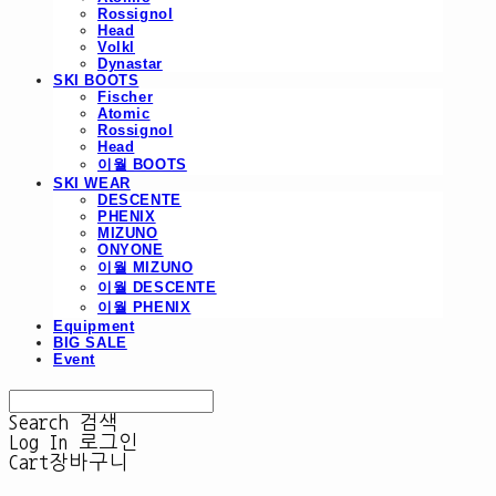
Rossignol
Head
Volkl
Dynastar
SKI BOOTS
Fischer
Atomic
Rossignol
Head
이월 BOOTS
SKI WEAR
DESCENTE
PHENIX
MIZUNO
ONYONE
이월 MIZUNO
이월 DESCENTE
이월 PHENIX
Equipment
BIG SALE
Event
Search
검색
Log In
로그인
Cart
장바구니