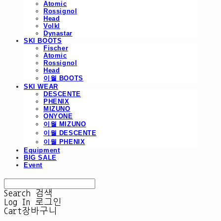
Atomic
Rossignol
Head
Volkl
Dynastar
SKI BOOTS
Fischer
Atomic
Rossignol
Head
이월 BOOTS
SKI WEAR
DESCENTE
PHENIX
MIZUNO
ONYONE
이월 MIZUNO
이월 DESCENTE
이월 PHENIX
Equipment
BIG SALE
Event
Search
검색
Log In
로그인
Cart
장바구니