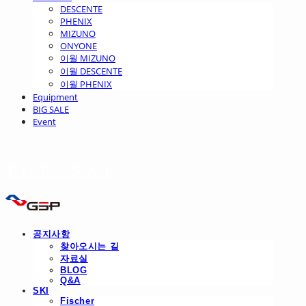
DESCENTE
PHENIX
MIZUNO
ONYONE
이월 MIZUNO
이월 DESCENTE
이월 PHENIX
Equipment
BIG SALE
Event
THE SKI
공지사항
찾아오시는 길
자료실
BLOG
Q&A
SKI
Fischer