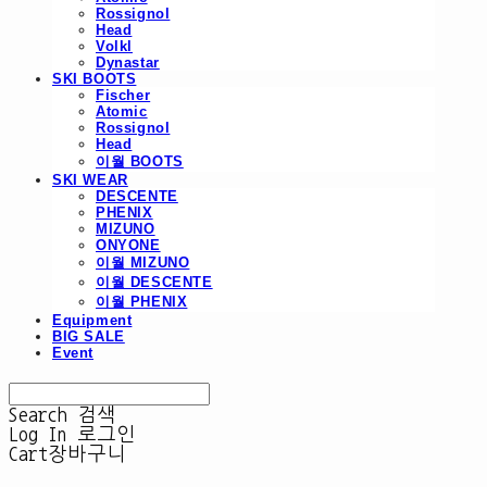
Rossignol
Head
Volkl
Dynastar
SKI BOOTS
Fischer
Atomic
Rossignol
Head
이월 BOOTS
SKI WEAR
DESCENTE
PHENIX
MIZUNO
ONYONE
이월 MIZUNO
이월 DESCENTE
이월 PHENIX
Equipment
BIG SALE
Event
Search
검색
Log In
로그인
Cart
장바구니