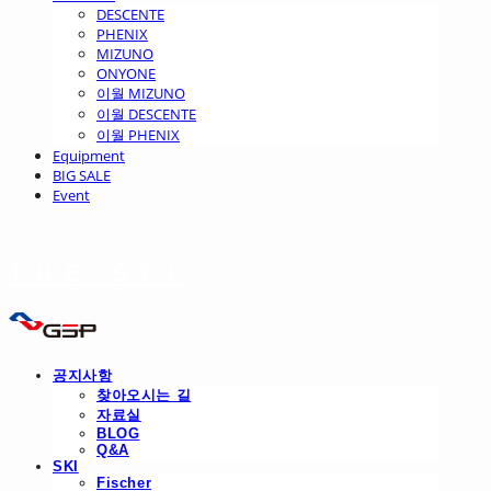
DESCENTE
PHENIX
MIZUNO
ONYONE
이월 MIZUNO
이월 DESCENTE
이월 PHENIX
Equipment
BIG SALE
Event
THE SKI
공지사항
찾아오시는 길
자료실
BLOG
Q&A
SKI
Fischer