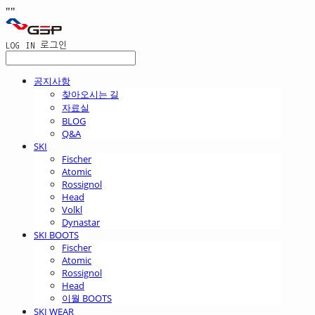
"
"
LOG IN
로그인
공지사항
찾아오시는 길
자료실
BLOG
Q&A
SKI
Fischer
Atomic
Rossignol
Head
Volkl
Dynastar
SKI BOOTS
Fischer
Atomic
Rossignol
Head
이월 BOOTS
SKI WEAR