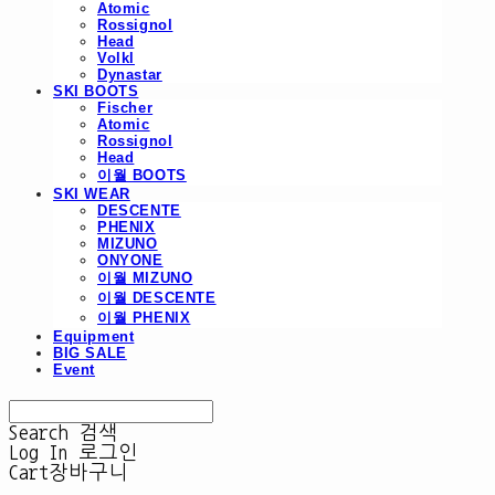
Atomic
Rossignol
Head
Volkl
Dynastar
SKI BOOTS
Fischer
Atomic
Rossignol
Head
이월 BOOTS
SKI WEAR
DESCENTE
PHENIX
MIZUNO
ONYONE
이월 MIZUNO
이월 DESCENTE
이월 PHENIX
Equipment
BIG SALE
Event
Search
검색
Log In
로그인
Cart
장바구니