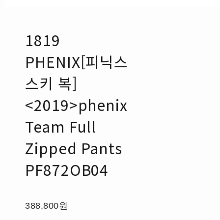
1819
PHENIX[피닉스
스키 복]
<2019>phenix
Team Full
Zipped Pants
PF872OB04
388,800원